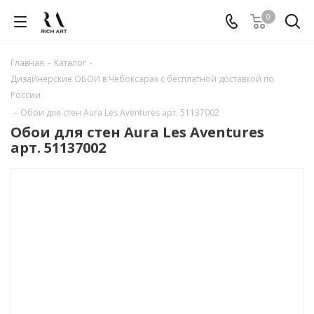
0
Главная
-
Каталог
-
Дизайнерские ОБОИ в Чебоксарах с бесплатной доставкой по
России
-
Обои для стен Aura Les Aventures арт. 51137002
Обои для стен Aura Les Aventures
арт. 51137002