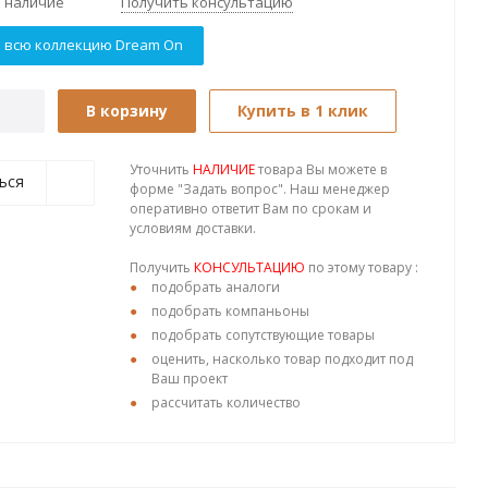
 наличие
Получить консультацию
 всю коллекцию Dream On
В корзину
Купить в 1 клик
Уточнить
НАЛИЧИЕ
товара Вы можете в
ься
форме "Задать вопрос". Наш менеджер
оперативно ответит Вам по срокам и
условиям доставки.
Получить
КОНСУЛЬТАЦИЮ
по этому товару :
подобрать аналоги
подобрать компаньоны
подобрать сопутствующие товары
оценить, насколько товар подходит под
Ваш проект
рассчитать количество