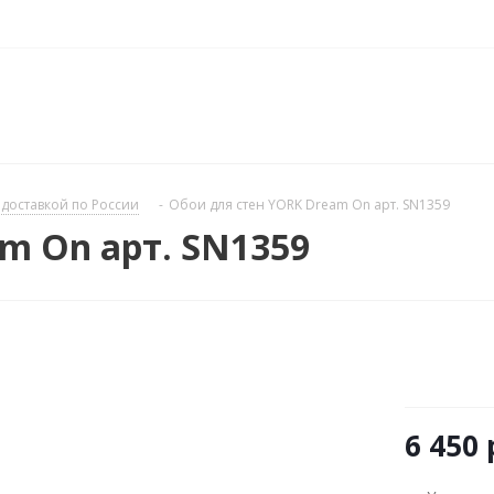
доставкой по России
-
Обои для стен YORK Dream On арт. SN1359
m On арт. SN1359
6 450