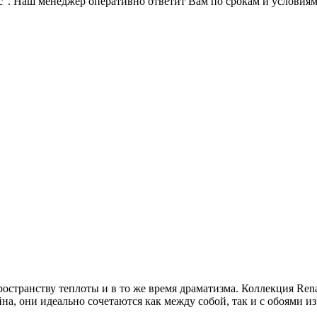
с". Наш менеджер оперативно ответит Вам по срокам и условиям
ространству теплоты и в то же время драматизма. Коллекция Rena
йна, они идеально сочетаются как между собой, так и с обоями 