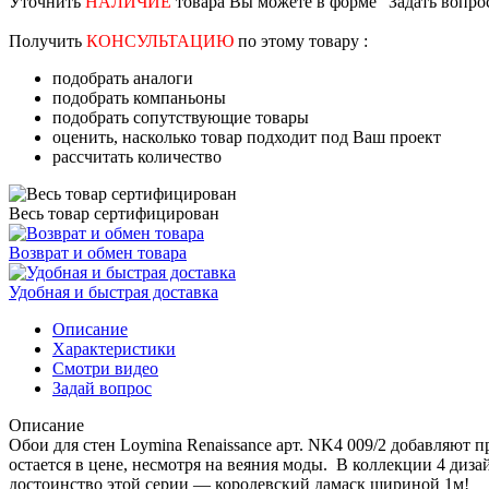
Уточнить
НАЛИЧИЕ
товара Вы можете в форме "Задать вопро
Получить
КОНСУЛЬТАЦИЮ
по этому товару :
подобрать аналоги
подобрать компаньоны
подобрать сопутствующие товары
оценить, насколько товар подходит под Ваш проект
рассчитать количество
Весь товар сертифицирован
Возврат и обмен товара
Удобная и быстрая доставка
Описание
Характеристики
Смотри видео
Задай вопрос
Описание
Обои для стен Loymina Renaissance арт. NK4 009/2 добавляют п
остается в цене, несмотря на веяния моды. В коллекции 4 диза
достоинство этой серии — королевский дамаск шириной 1м!