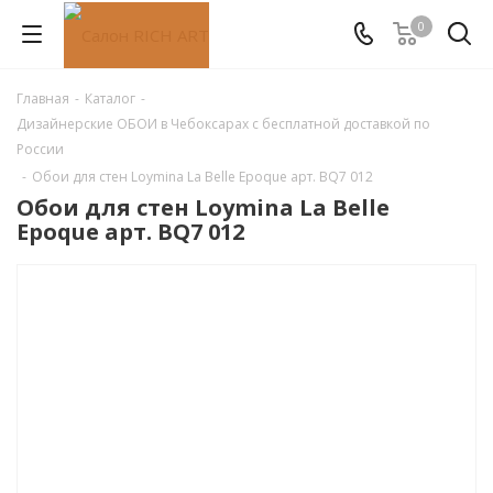
0
Главная
-
Каталог
-
Дизайнерские ОБОИ в Чебоксарах с бесплатной доставкой по
России
-
Обои для стен Loymina La Belle Epoque арт. BQ7 012
Обои для стен Loymina La Belle
Epoque арт. BQ7 012